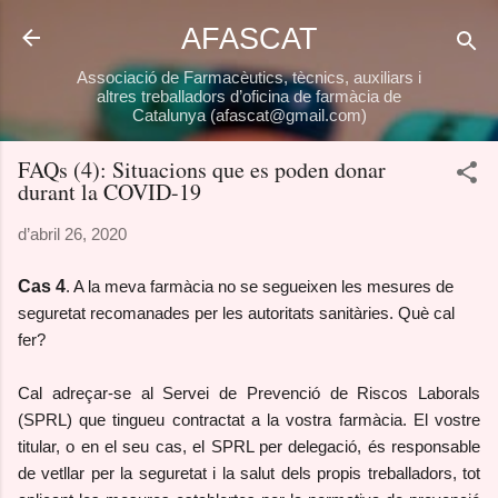
Salta al contingut principal
AFASCAT
Associació de Farmacèutics, tècnics, auxiliars i
altres treballadors d’oficina de farmàcia de
Catalunya (afascat@gmail.com)
FAQs (4): Situacions que es poden donar
durant la COVID-19
d’abril 26, 2020
Cas 4
. A la meva farmàcia no se segueixen les mesures de
seguretat recomanades per les autoritats sanitàries. Què cal
fer?
Cal adreçar-se al Servei de Prevenció de Riscos Laborals
(SPRL) que tingueu contractat a la vostra farmàcia. El vostre
titular, o en el seu cas, el SPRL per delegació, és responsable
de vetllar per la seguretat i la salut dels propis treballadors, tot