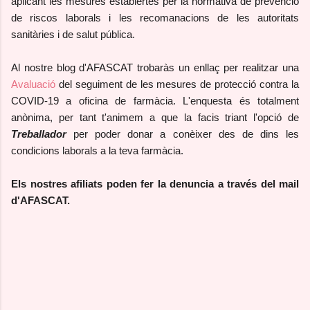
aplicant les mesures establertes per la normativa de prevenció
de riscos laborals i les recomanacions de les autoritats
sanitàries i de salut pública.
Al nostre blog d'AFASCAT trobaràs un enllaç per realitzar una
Avaluació
del seguiment de les mesures de protecció contra la
COVID-19 a oficina de farmàcia. L'enquesta és totalment
anònima, per tant t'animem a que la facis triant l'opció de
Treballador
per poder donar a conèixer des de dins les
condicions laborals a la teva farmàcia.
Els nostres afiliats poden fer la denuncia a través del mail
d'AFASCAT.
C
o