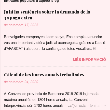
Entrades populars d'aquest blog
Ja hi ha sentència sobre la demanda de la
3a paga extra
de setembre 17, 2025
Benvolgudes companyes i companys, Ens complau anunciar-
vos una important victòria judicial aconseguida gràcies a l’acció
d’AFASCAT i al suport i la confiança de totes vosaltres. El
Tribunal Superior de Justícia de Catalunya (TSJC) ha dictat
MÉS INFORMACIÓ
sentència estimant la demanda presentada pel nostre sindicat,
amb l’assessorament jurídic del Col·lectiu Ronda, que posa fi a
la doble escala salarial que patien les treballadores i treballadors
Càlcul de les hores anuals treballades
de les farmàcies de Barcelona contractades a partir del
de setembre 24, 2020
setembre de 2015. D’ara en endavant, totes les treballadores i
treballadors, independentment de la seva antiguitat, tindran dret
Al Conveni de província de Barcelona 2018-2019 la jornada
a percebre el Complement Personal ex Primavera (CPExP),
màxima anual és de 1804 hores anuals, i al Conveni
equivalent a una paga extra. A més, la sentència obre la porta a
Interprovincial són 1782 hores anuals. La “jornada màxima
reclamar les quantitats corresponents als anys 2024 i 2025.