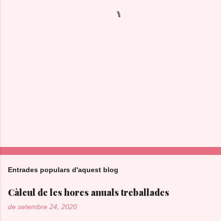
a
r
i
s
Entrades populars d'aquest blog
Càlcul de les hores anuals treballades
de setembre 24, 2020