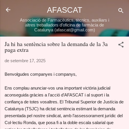
Salta al contingut principal
AFASCAT
Associació de Farmacèutics, tècnics, auxiliars i
altres treballadors d’oficina de farmàcia de
Catalunya (afascat@gmail.com)
Ja hi ha sentència sobre la demanda de la 3a
paga extra
de setembre 17, 2025
Benvolgudes companyes i companys,
Ens complau anunciar-vos una important victòria judicial
aconseguida gràcies a l’acció d’AFASCAT i al suport i la
confiança de totes vosaltres. El Tribunal Superior de Justícia de
Catalunya (TSJC) ha dictat sentència estimant la demanda
presentada pel nostre sindicat, amb l’assessorament jurídic del
Col·lectiu Ronda, que posa fi a la doble escala salarial que