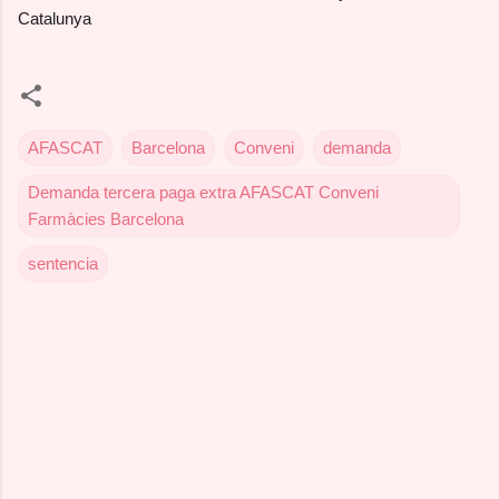
Catalunya
AFASCAT
Barcelona
Conveni
demanda
Demanda tercera paga extra AFASCAT Conveni
Farmàcies Barcelona
sentencia
C
o
m
e
n
t